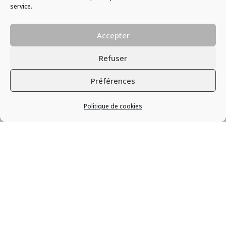
service.
Accepter
Refuser
Préférences
Politique de cookies
En tant que Diététicien –
Nutritionniste, je me suis
spécialisé
dans
l’accompagnement des
résolutions des problèmes de
poids
et